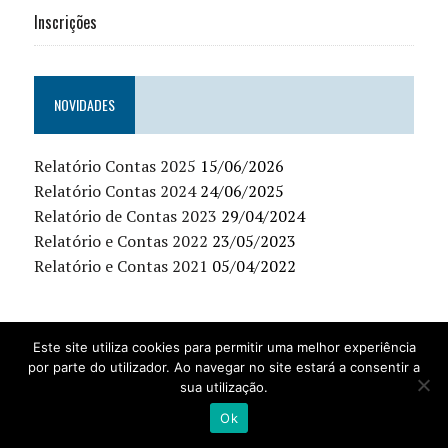
Inscrições
NOVIDADES
Relatório Contas 2025
15/06/2026
Relatório Contas 2024
24/06/2025
Relatório de Contas 2023
29/04/2024
Relatório e Contas 2022
23/05/2023
Relatório e Contas 2021
05/04/2022
Este site utiliza cookies para permitir uma melhor experiência
COPYRIGHT 2017-2026 | GERIDO PELO GRUPO DESPORTIVO E IMPLEMENTADO
POR
SGREIS
por parte do utilizador. Ao navegar no site estará a consentir a
sua utilização.
Ok